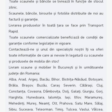
Toate scaunele și băncile se livrează în funcție de stocul
zilnic.
Scaunele, băncile, birourile și fotoliile distribuite de noi au
factură și garanție.
Livrarea produselor în toată țara se face prin Transport
Rapid.
Toate scaunele comercializate beneficiază de condiții de
garanție conforme legislației in vigoare.
Contactează-ne și unul din specialiștii noștri îți va oferi
toate informațiile de care ai nevoie în legatură cu scaunele
și produsele de mobila din stoc!
Livram scaune și mobilier în București și în următoarele
județe din Romania:
Alba, Arad, Argeș, Bacău, Bihor, Bistrița-Năsăud, Botoșani,
Brăila, Brașov, Buzău, Caraș Severin, Călărași, Cluj,
Constanța, Covasna, Dâmbovița, Dolj, Galați, Giurgiu, Gorj,
Harghita, Hunedoara, Ialomița, Iași, Ilfov, Maramureș,
Mehedinți, Mureș, Neamț, Olt, Prahova, Satu Mare, Sălaj,
Sibiu, Suceava, Teleorman, Timiș, Tulcea, Vaslui, Vâlcea,