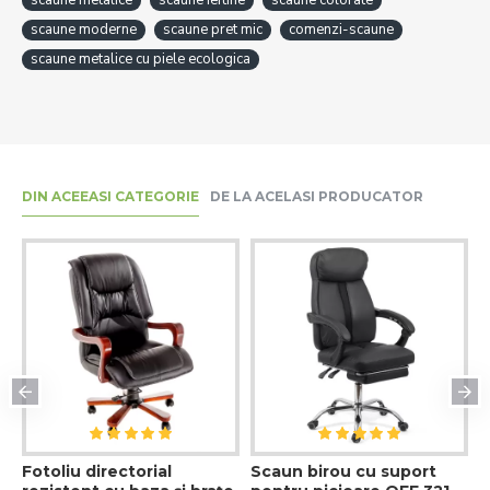
scaune metalice
scaune ieftine
scaune colorate
scaune moderne
scaune pret mic
comenzi-scaune
scaune metalice cu piele ecologica
DIN ACEEASI CATEGORIE
DE LA ACELASI PRODUCATOR
Fotoliu directorial
Scaun birou cu suport
S