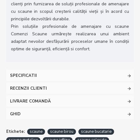
clienţi prin furnizarea de soluții profesionale de amenajare
cu scaune in scopul creșterii calității vieții și în acord cu
principiile dezvoltării durabile.
Prin soluțiile profesionale de amenajare cu scaune
Comenzi Scaune urmărește realizarea unui ambient
adaptat nevoilor desfășurării proceselor umane în condiții
optime de siguranță, eficiență si confort.
SPECIFICATII
RECENZII CLIENTI
LIVRARE COMANDĂ
GHID
Etichete:
scaune
scaune birou
scaune bucatarie