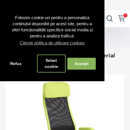
0720.865.728
INTRA IN CONT
CONT NOU
0
0
Folosim cookie-uri pentru a personaliza
conținutul disponibil pe acest site, pentru a
oferi funcționalităti specifice social media și
Scaune directoriale
pentru a analiza traficul.
Scaun de birou tapițerie mesh-material textil-verde
Citește politica de utilizare cookies
Scaun de birou tapițerie mesh-material
Setari
textil-verde
Refuz
Accept
cookie