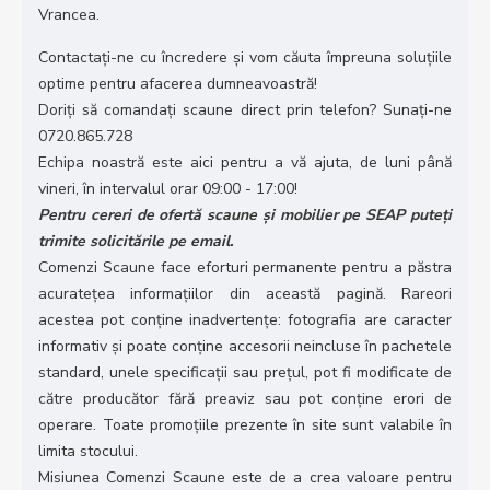
Vrancea.
Contactați-ne cu încredere și vom căuta împreuna soluțiile
optime pentru afacerea dumneavoastră!
Doriți să comandați scaune direct prin telefon? Sunați-ne
0720.865.728
Echipa noastră este aici pentru a vă ajuta, de luni până
vineri, în intervalul orar 09:00 - 17:00!
Pentru cereri de ofertă scaune și mobilier pe SEAP puteți
trimite solicitările pe email.
Comenzi Scaune face eforturi permanente pentru a păstra
acuratețea informațiilor din această pagină. Rareori
acestea pot conține inadvertenţe: fotografia are caracter
informativ şi poate conține accesorii neincluse în pachetele
standard, unele specificații sau prețul, pot fi modificate de
către producător fără preaviz sau pot conține erori de
operare. Toate promoțiile prezente în site sunt valabile în
limita stocului.
Misiunea Comenzi Scaune este de a crea valoare pentru