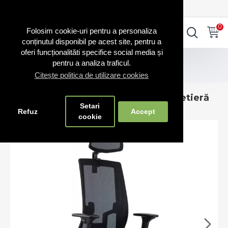
0720.865.728
INTRA IN CONT
CONT NOU
0
0
Folosim cookie-uri pentru a personaliza
conținutul disponibil pe acest site, pentru a
oferi funcționalităti specifice social media și
Scaune RO
Scaune birou fabricate în România
pentru a analiza traficul.
Scaun de birou Lapel PRO PDH cu tetieră
Citește politica de utilizare cookies
Scaun de birou Lapel PRO PDH cu tetieră
Setari
Refuz
Accept
cookie