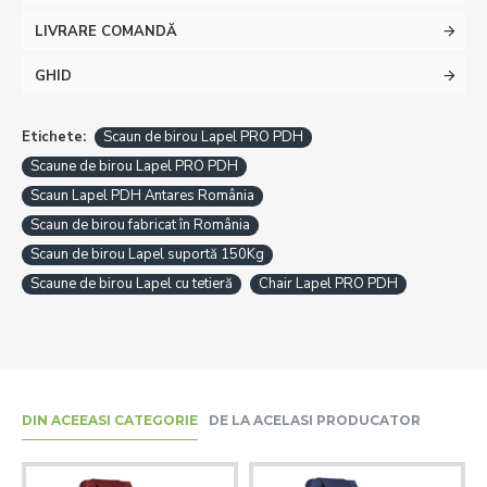
LIVRARE COMANDĂ
GHID
Etichete:
Scaun de birou Lapel PRO PDH
Scaune de birou Lapel PRO PDH
Scaun Lapel PDH Antares România
Scaun de birou fabricat în România
Scaun de birou Lapel suportă 150Kg
Scaune de birou Lapel cu tetieră
Chair Lapel PRO PDH
DIN ACEEASI CATEGORIE
DE LA ACELASI PRODUCATOR