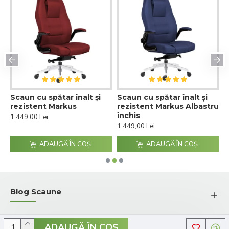
Scaun cu spătar înalt și
Scaun cu spătar înalt și
S
rezistent Markus
rezistent Markus Albastru
r
închis
1.449,00 Lei
1
1.449,00 Lei
ADAUGĂ ÎN COŞ
ADAUGĂ ÎN COŞ
Blog Scaune
ADAUGĂ ÎN COŞ
© 2026 Comenzi-Scaune.ro - Toate drepturile rezervate