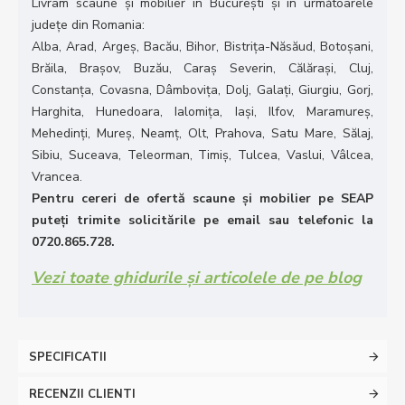
Livram scaune și mobilier în București și în următoarele
județe din Romania:
Alba, Arad, Argeș, Bacău, Bihor, Bistrița-Năsăud, Botoșani,
Brăila, Brașov, Buzău, Caraș Severin, Călărași, Cluj,
Constanța, Covasna, Dâmbovița, Dolj, Galați, Giurgiu, Gorj,
Harghita, Hunedoara, Ialomița, Iași, Ilfov, Maramureș,
Mehedinți, Mureș, Neamț, Olt, Prahova, Satu Mare, Sălaj,
Sibiu, Suceava, Teleorman, Timiș, Tulcea, Vaslui, Vâlcea,
Vrancea.
Pentru cereri de ofertă scaune și mobilier pe SEAP
puteți trimite solicitările pe email sau telefonic la
0720.865.728.
Vezi toate ghidurile și articolele de pe blog
SPECIFICATII
RECENZII CLIENTI