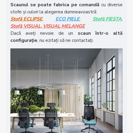
Scaunul se poate fabrica pe comandă
cu diverse
stofe și culori la alegerea dumneavoastră:
Stofă ECLIPSE
,
ECO PIELE
,
Stofă FIESTA
,
Stofă VISUAL, VISUAL MELANGE
Dacă aveți nevoie de un
scaun într-o altă
configurație
, nu ezitați să ne contactați.