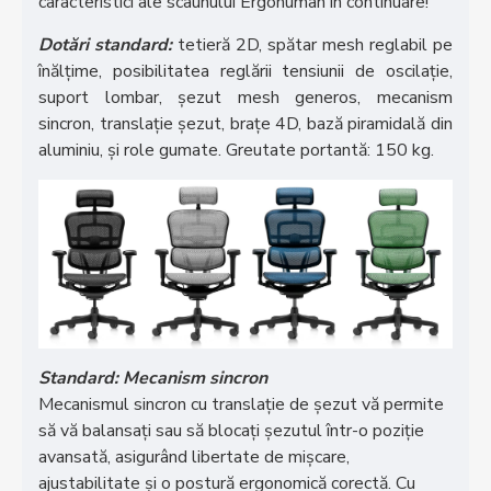
caracteristici ale scaunului Ergohuman în continuare!
Dotări standard:
tetieră 2D, spătar mesh reglabil pe
înălțime, posibilitatea reglării tensiunii de oscilație,
suport lombar, șezut mesh generos, mecanism
sincron, translație șezut, brațe 4D, bază piramidală din
aluminiu, și role gumate. Greutate portantă: 150 kg.
Standard: Mecanism sincron
Mecanismul sincron cu translație de șezut vă permite
să vă balansați sau să blocați șezutul într-o poziție
avansată, asigurând libertate de mișcare,
ajustabilitate și o postură ergonomică corectă. Cu