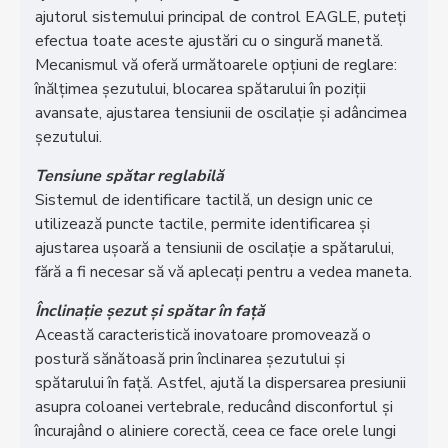
ajutorul sistemului principal de control EAGLE, puteți
efectua toate aceste ajustări cu o singură manetă.
Mecanismul vă oferă următoarele opțiuni de reglare:
înălțimea șezutului, blocarea spătarului în poziții
avansate, ajustarea tensiunii de oscilație și adâncimea
șezutului.
Tensiune spătar reglabilă
Sistemul de identificare tactilă, un design unic ce
utilizează puncte tactile, permite identificarea și
ajustarea ușoară a tensiunii de oscilație a spătarului,
fără a fi necesar să vă aplecați pentru a vedea maneta.
Înclinație șezut și spătar în față
Această caracteristică inovatoare promovează o
postură sănătoasă prin înclinarea șezutului și
spătarului în față. Astfel, ajută la dispersarea presiunii
asupra coloanei vertebrale, reducând disconfortul și
încurajând o aliniere corectă, ceea ce face orele lungi