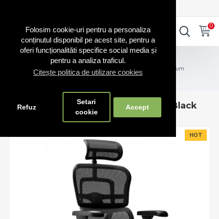
0720.865.728
INTRA IN CONT
CONT NOU
0
0
Folosim cookie-uri pentru a personaliza
conținutul disponibil pe acest site, pentru a
oferi funcționalităti specifice social media și
Scaune RO
pentru a analiza traficul.
Scaune directoriale fabricate în România – confort premium
Citește politica de utilizare cookies
Scaun de birou Ergohuman 2 Ultra Black
Setari
Scaun de birou Ergohuman 2 Ultra Black
Refuz
Accept
cookie
HOT