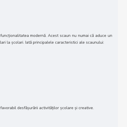
u funcționalitatea modernă. Acest scaun nu numai că aduce un
ri la școlari. Iată principalele caracteristici ale scaunului:
vorabil desfășurării activităților școlare și creative.