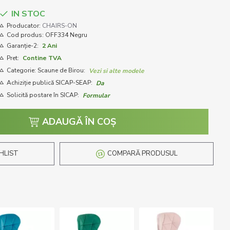
IN STOC
Producator:
CHAIRS-ON
Cod produs:
OFF334 Negru
Garanție-2:
2 Ani
Pret:
Contine TVA
Categorie: Scaune de Birou:
Vezi si alte modele
Achiziție publică SICAP-SEAP:
Da
Solicită postare în SICAP:
Formular
ADAUGĂ ÎN COŞ
HLIST
COMPARĂ PRODUSUL