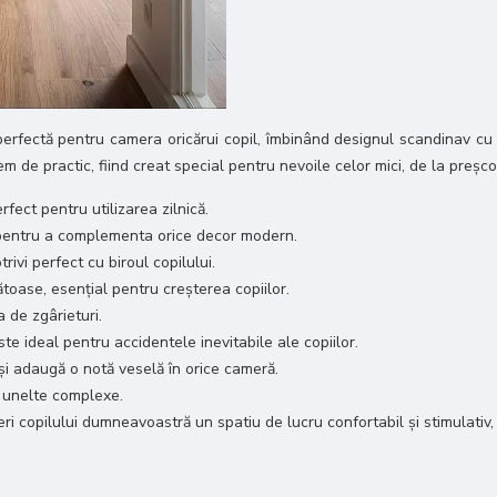
perfectă pentru camera oricărui copil, îmbinând designul scandinav c
 de practic, fiind creat special pentru nevoile celor mici, de la preșcola
rfect pentru utilizarea zilnică.
l pentru a complementa orice decor modern.
ivi perfect cu biroul copilului.
toase, esențial pentru creșterea copiilor.
 de zgârieturi.
te ideal pentru accidentele inevitabile ale copiilor.
 și adaugă o notă veselă în orice cameră.
a unelte complexe.
 copilului dumneavoastră un spatiu de lucru confortabil și stimulativ, fa