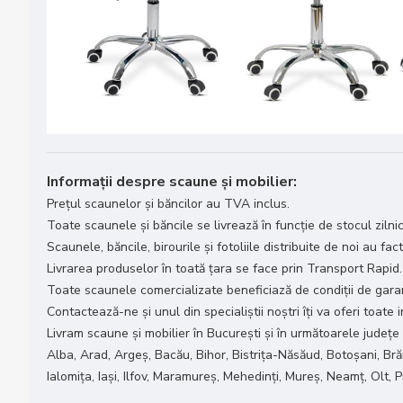
Informații despre scaune și mobilier:
Prețul scaunelor și băncilor au TVA inclus.
Toate scaunele și băncile se livrează în funcție de stocul zilnic
Scaunele, băncile, birourile și fotoliile distribuite de noi au fac
Livrarea produselor în toată țara se face prin Transport Rapid.
Toate scaunele comercializate beneficiază de condiții de garanț
Contactează-ne și unul din specialiștii noștri îți va oferi toate
Livram scaune și mobilier în București și în următoarele județe
Alba, Arad, Argeș, Bacău, Bihor, Bistrița-Năsăud, Botoșani, Bră
Ialomița, Iași, Ilfov, Maramureș, Mehedinți, Mureș, Neamț, Olt,