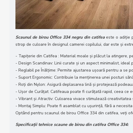
Scaunul de birou Office 334 negru din catifea
este o adiție 
strop de culoare în designul camerei copilului, dar este și extrem
- Tapițerie din Catifea : Material moale și plăcut la atingere, pe
- Design Scandinav: Linii curate și un aspect minimalist, idea
- Reglabil pe Înălțime: Permite ajustarea ușoară pentru a se potr
- Suport Ergonomic: Contribuie la menținerea unei posturi sănă
- Roți din Nylon: Asigură deplasarea lină și protejează podeaua
- Ușor de Curățat: Catifeaua poate fi curățată rapid, ceea ce es
- Vibrant și Atractiv: Culoarea vivace stimulează creativitatea
- Montaj Simplu: Poate fi asamblat cu ușurință, fără a necesit
Optând pentru scaunul de birou Office 334 din catifea, veți oferi
Specificații tehnice scaune de birou din catifea Office 334: