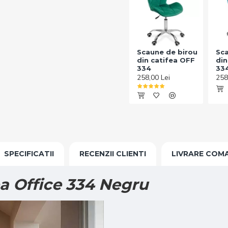
Scaune de birou
Sca
din catifea OFF
din
334
33
258,00 Lei
258
SPECIFICATII
RECENZII CLIENTI
LIVRARE COM
ea Office 334 Negru