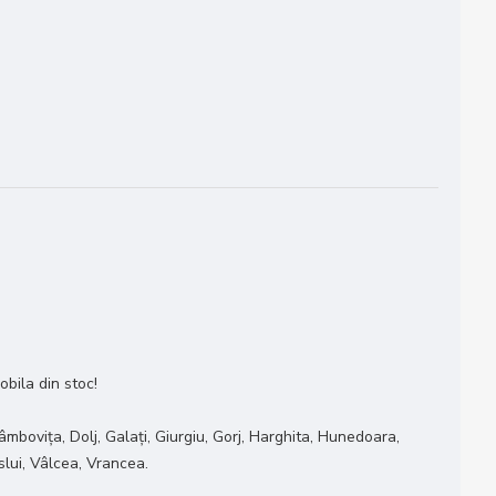
obila din stoc!
âmbovița, Dolj, Galați, Giurgiu, Gorj, Harghita, Hunedoara,
slui, Vâlcea, Vrancea.