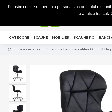
CONTACT
Folosim cookie-uri pentru a personaliza conținutul disponibil
a analiza traficul.
CATEGORII
SCAUNE
MOBILIER
SCAUNE RO
BĂNCI
Scaune birou
Scaun de birou din catifea OFF 334 Neg