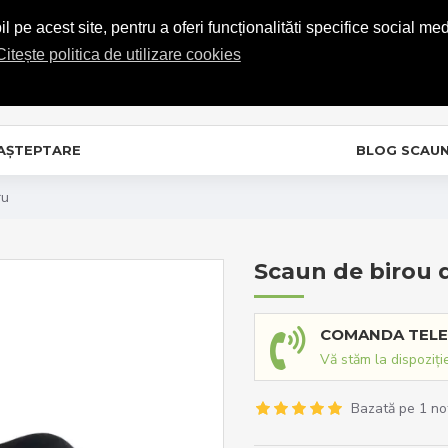
COMENZI TELEFONICE: 0720.865.728
 pe acest site, pentru a oferi funcționalităti specifice social med
Citește politica de utilizare cookies
C
In
 AȘTEPTARE
BLOG SCAU
ru
Scaun de birou 
COMANDA TELE
Vă stăm la dispoziți
Bazată pe 1 no