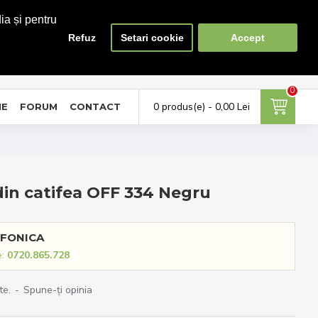
ia și pentru
Refuz
Setari cookie
Accept
0
0
ontul meu
Favorite
Compara
tra in cont / Cont nou
Adauga la favorite
Lista produse de comparat
0
0 produs(e) - 0,00 Lei
NE
FORUM
CONTACT
din catifea OFF 334 Negru
FONICA
e:
0720.865.728
te.
-
Spune-ţi opinia