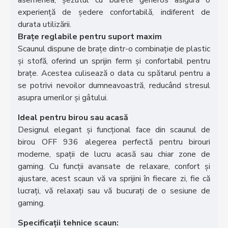
asemenea, șezutul cu burete generos asigură o
experiență de ședere confortabilă, indiferent de
durata utilizării.
Brațe reglabile pentru suport maxim
Scaunul dispune de brațe dintr-o combinație de plastic
și stofă, oferind un sprijin ferm și confortabil pentru
brațe. Acestea culisează o data cu spătarul pentru a
se potrivi nevoilor dumneavoastră, reducând stresul
asupra umerilor și gâtului.
Ideal pentru birou sau acasă
Designul elegant și funcțional face din scaunul de
birou OFF 936 alegerea perfectă pentru birouri
moderne, spații de lucru acasă sau chiar zone de
gaming. Cu funcții avansate de relaxare, confort și
ajustare, acest scaun vă va sprijini în fiecare zi, fie că
lucrați, vă relaxați sau vă bucurați de o sesiune de
gaming.
Specificații tehnice scaun: