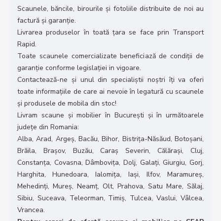
Scaunele, băncile, birourile și fotoliile distribuite de noi au
factură și garanție.
Livrarea produselor în toată țara se face prin Transport
Rapid.
Toate scaunele comercializate beneficiază de condiții de
garanție conforme legislației in vigoare.
Contactează-ne și unul din specialiștii noștri îți va oferi
toate informațiile de care ai nevoie în legatură cu scaunele
și produsele de mobila din stoc!
Livram scaune și mobilier în București și în următoarele
județe din Romania:
Alba, Arad, Argeș, Bacău, Bihor, Bistrița-Năsăud, Botoșani,
Brăila, Brașov, Buzău, Caraș Severin, Călărași, Cluj,
Constanța, Covasna, Dâmbovița, Dolj, Galați, Giurgiu, Gorj,
Harghita, Hunedoara, Ialomița, Iași, Ilfov, Maramureș,
Mehedinți, Mureș, Neamț, Olt, Prahova, Satu Mare, Sălaj,
Sibiu, Suceava, Teleorman, Timiș, Tulcea, Vaslui, Vâlcea,
Vrancea.