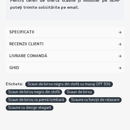
Pentru cereri de ofertă scaune și mobilier pe SEAP
puteți trimite solicitările pe email.
SPECIFICATII
RECENZII CLIENTI
LIVRARE COMANDĂ
GHID
Etichete:
Scaun de birou negru din stofă cu masaj OFF 936
Scaun de birou negru din stofă
Scaun de birou
Scaun de birou cu pernă lombară
Scaune cu funcții de relaxare
Scaune cu design elegant