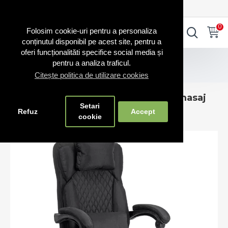
0720.865.728
INTRA IN CONT
CONT NOU
0
0
Folosim cookie-uri pentru a personaliza
conținutul disponibil pe acest site, pentru a
oferi funcționalităti specifice social media și
Scaune birou
pentru a analiza traficul.
Scaun de birou negru din stofă cu masaj OFF 936
Citește politica de utilizare cookies
Scaun de birou negru din stofă cu masaj
Setari
OFF 936
Refuz
Accept
cookie