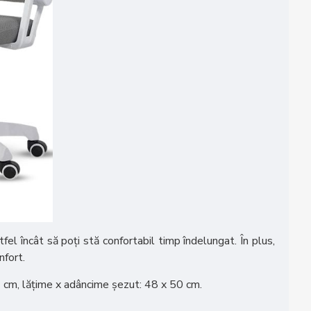
fel încât să poți stă confortabil timp îndelungat. În plus,
nfort.
9 cm, lățime x adâncime șezut: 48 x 50 cm.