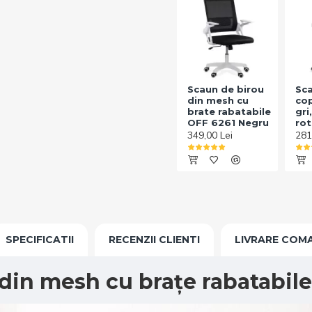
Scaun de birou
Sca
din mesh cu
cop
brate rabatabile
gri
OFF 6261 Negru
rot
349,00 Lei
281
SPECIFICATII
RECENZII CLIENTI
LIVRARE COM
din mesh cu brațe rabatabile