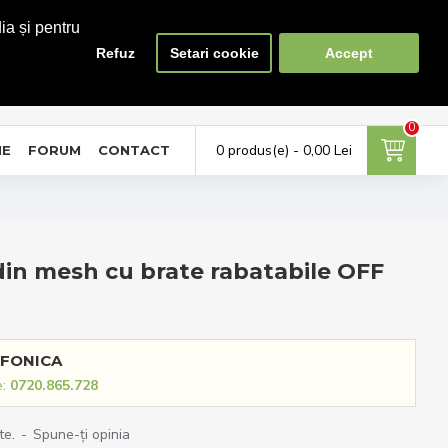
ia și pentru
Refuz
Setari cookie
Accept
0
0
ontul meu
Favorite
Compara
tra in cont / Cont nou
Adauga la favorite
Lista produse de comparat
0
0 produs(e) - 0,00 Lei
NE
FORUM
CONTACT
din mesh cu brate rabatabile OFF
FONICA
e:
0720.865.728
te.
-
Spune-ţi opinia