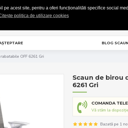
COMENZI TELEFONICE: 0720.865.728
 pe acest site, pentru a oferi funcționalităti specifice social med
Citește politica de utilizare cookies
C
In
 AȘTEPTARE
BLOG SCAU
 rabatabile OFF 6261 Gri
Scaun de birou 
6261 Gri
COMANDA TELE
Vă stăm la dispoziți
Bazată pe 1 no