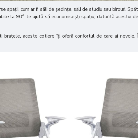
ații, cum ar fi săli de ședințe, săli de studiu sau birouri. Spăta
abile la 90° te ajută să economiseșți spațiu; datorită acestui de
ti brațele, aceste cotiere îți oferă confortul de care ai nevoie.