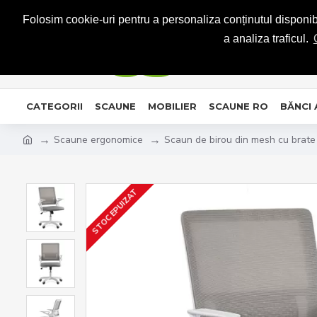
CONTACT
Folosim cookie-uri pentru a personaliza conținutul disponibil
a analiza traficul.
CATEGORII
SCAUNE
MOBILIER
SCAUNE RO
BĂNCI
Scaune ergonomice
Scaun de birou din mesh cu brate
STOC EPUIZAT