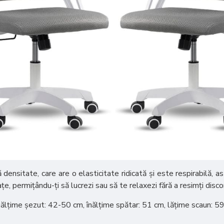
nsitate, care are o elasticitate ridicată și este respirabilă, ast
e, permițându-ți să lucrezi sau să te relaxezi fără a resimți disco
nălțime șezut: 42-50 cm, înălțime spătar: 51 cm, lățime scaun: 5