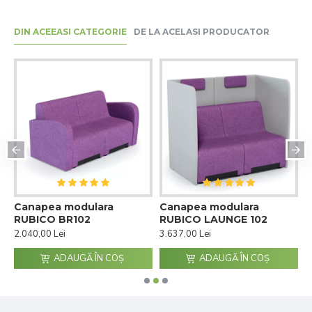
DIN ACEEASI CATEGORIE
DE LA ACELASI PRODUCATOR
t
Canapea modulara
Canapea modulara
C
RUBICO BR102
RUBICO LAUNGE 102
l
2.040,00 Lei
3.637,00 Lei
2
ADAUGĂ ÎN COŞ
ADAUGĂ ÎN COŞ