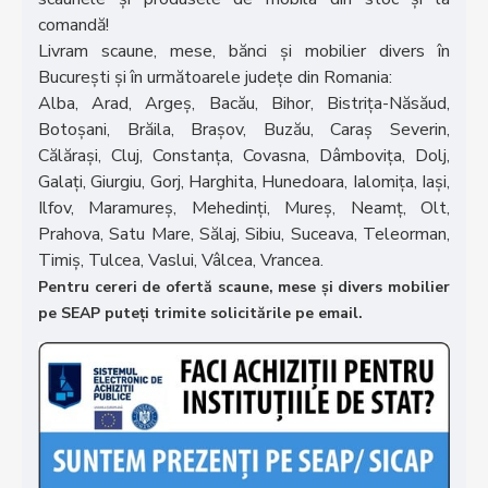
comandă!
Livram scaune, mese, bănci și mobilier divers în
București și în următoarele județe din Romania:
Alba, Arad, Argeș, Bacău, Bihor, Bistrița-Năsăud,
Botoșani, Brăila, Brașov, Buzău, Caraș Severin,
Călărași, Cluj, Constanța, Covasna, Dâmbovița, Dolj,
Galați, Giurgiu, Gorj, Harghita, Hunedoara, Ialomița, Iași,
Ilfov, Maramureș, Mehedinți, Mureș, Neamț, Olt,
Prahova, Satu Mare, Sălaj, Sibiu, Suceava, Teleorman,
Timiș, Tulcea, Vaslui, Vâlcea, Vrancea.
Pentru cereri de ofertă scaune, mese și divers mobilier
pe SEAP puteți trimite solicitările pe email.