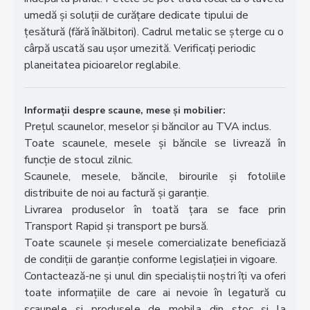
umedă și soluții de curățare dedicate tipului de
țesătură (fără înălbitori). Cadrul metalic se șterge cu o
cârpă uscată sau ușor umezită. Verificați periodic
planeitatea picioarelor reglabile.
Informații despre scaune, mese și mobilier:
Prețul scaunelor, meselor și băncilor au TVA inclus.
Toate scaunele, mesele și băncile se livrează în
funcție de stocul zilnic.
Scaunele, mesele, băncile, birourile și fotoliile
distribuite de noi au factură și garanție.
Livrarea produselor în toată țara se face prin
Transport Rapid și transport pe bursă.
Toate scaunele și mesele comercializate beneficiază
de condiții de garanție conforme legislației in vigoare.
Contactează-ne și unul din specialiștii noștri îți va oferi
toate informațiile de care ai nevoie în legatură cu
scaunele și produsele de mobila din stoc și la