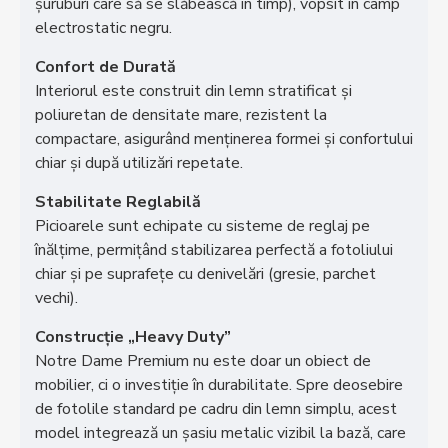
șuruburi care să se slăbească în timp), vopsit în câmp
electrostatic negru.
Confort de Durată
Interiorul este construit din lemn stratificat și
poliuretan de densitate mare, rezistent la
compactare, asigurând menținerea formei și confortului
chiar și după utilizări repetate.
Stabilitate Reglabilă
Picioarele sunt echipate cu sisteme de reglaj pe
înălțime, permițând stabilizarea perfectă a fotoliului
chiar și pe suprafețe cu denivelări (gresie, parchet
vechi).
Construcție „Heavy Duty”
Notre Dame Premium nu este doar un obiect de
mobilier, ci o investiție în durabilitate. Spre deosebire
de fotolile standard pe cadru din lemn simplu, acest
model integrează un șasiu metalic vizibil la bază, care