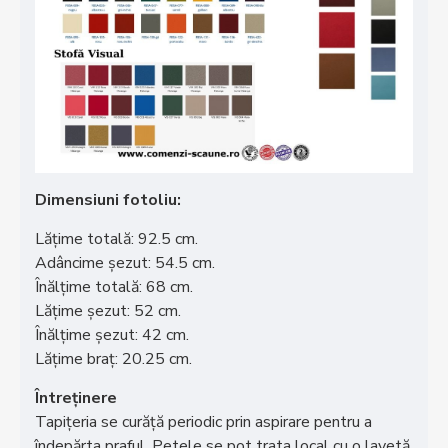
Dimensiuni fotoliu:
Lățime totală: 92.5 cm.
Adâncime șezut: 54.5 cm.
Înălțime totală: 68 cm.
Lățime șezut: 52 cm.
Înălțime șezut: 42 cm.
Lățime braț: 20.25 cm.
Întreținere
Tapițeria se curăță periodic prin aspirare pentru a
îndepărta praful. Petele se pot trata local cu o lavetă