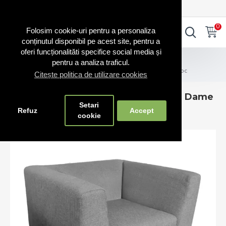
0720.865.728
INTRA IN CONT
CONT NOU
0
0
Folosim cookie-uri pentru a personaliza
conținutul disponibil pe acest site, pentru a
oferi funcționalităti specifice social media și
Mobilier
Canapele
pentru a analiza traficul.
Fotoliu solid cu bază metalică Notre Dame Premium 1 Loc
Citește politica de utilizare cookies
Fotoliu solid cu bază metalică Notre Dame
Setari
Premium 1 Loc
Refuz
Accept
cookie