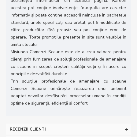
acuratețea informațiilor din această pagină. Rareori
acestea pot conține inadvertenţe: fotografia are caracter
informativ şi poate conține accesorii neincluse în pachetele
standard, unele specificații sau prețul, pot fi modificate de
către producător fără preaviz sau pot conține erori de
operare. Toate promoțiile prezente în site sunt valabile în
limita stocului.
Misiunea Comenzi Scaune este de a crea valoare pentru
clienţi prin furnizarea de soluții profesionale de amenajare
cu scaune in scopul creșterii calității vieții și în acord cu
principiile dezvoltării durabile.
Prin soluțiile profesionale de amenajare cu scaune
Comenzi Scaune urmărește realizarea unui ambient
adaptat nevoilor desfășurării proceselor umane în condiții
optime de siguranță, eficiență si confort.
RECENZII CLIENTI