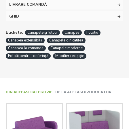
LIVRARE COMANDĂ
GHID
Etichete:
Canapele și fotolii
Canapea
Fotoliu
Canapea extensibilă
Canapele din catifea
Canapea la comandă
Canapele moderne
Fotolii pentru conferință
Mobilier recepție
DIN ACEEASI CATEGORIE
DE LA ACELASI PRODUCATOR