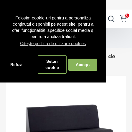
0720.865.728
INTRA IN CONT
CONT NOU
0
0
Folosim cookie-uri pentru a personaliza
conținutul disponibil pe acest site, pentru a
oferi funcționalităti specifice social media și
Mobilier
Fotolii
pentru a analiza traficul.
Fotoliu modular tapițat pe structură de lemn TRIO-2
Citește politica de utilizare cookies
Fotoliu modular tapițat pe structură de
Setari
lemn TRIO-2
Refuz
Accept
cookie