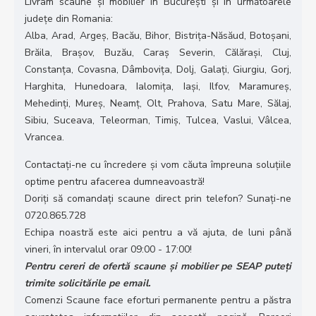
Livram scaune și mobilier în București și în următoarele
județe din Romania:
Alba, Arad, Argeș, Bacău, Bihor, Bistrița-Năsăud, Botoșani,
Brăila, Brașov, Buzău, Caraș Severin, Călărași, Cluj,
Constanța, Covasna, Dâmbovița, Dolj, Galați, Giurgiu, Gorj,
Harghita, Hunedoara, Ialomița, Iași, Ilfov, Maramureș,
Mehedinți, Mureș, Neamț, Olt, Prahova, Satu Mare, Sălaj,
Sibiu, Suceava, Teleorman, Timiș, Tulcea, Vaslui, Vâlcea,
Vrancea.
Contactați-ne cu încredere și vom căuta împreuna soluțiile
optime pentru afacerea dumneavoastră!
Doriți să comandați scaune direct prin telefon? Sunați-ne
0720.865.728
Echipa noastră este aici pentru a vă ajuta, de luni până
vineri, în intervalul orar 09:00 - 17:00!
Pentru cereri de ofertă scaune și mobilier pe SEAP puteți
trimite solicitările pe email.
Comenzi Scaune face eforturi permanente pentru a păstra