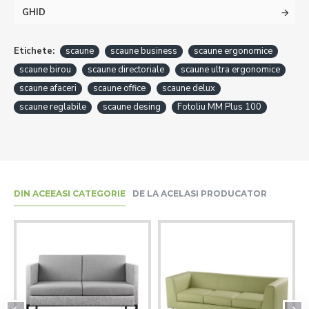
GHID
Etichete:
scaune
scaune business
scaune ergonomice
scaune birou
scaune directoriale
scaune ultra ergonomice
scaune afaceri
scaune office
scaune delux
scaune reglabile
scaune desing
Fotoliu MM Plus 100
DIN ACEEASI CATEGORIE
DE LA ACELASI PRODUCATOR