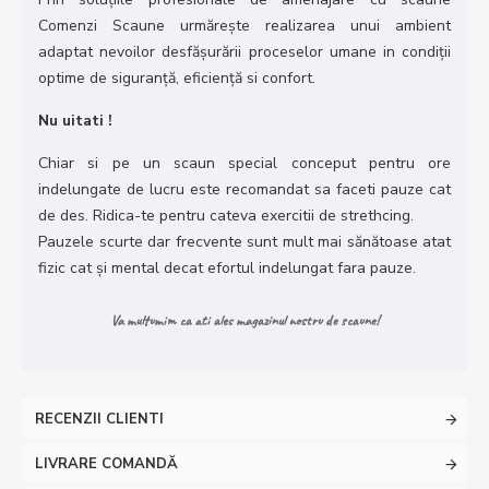
Comenzi Scaune urmăreşte realizarea unui ambient
adaptat nevoilor desfăşurării proceselor umane in condiţii
optime de siguranţă, eficienţă si confort.
Nu uitati !
Chiar si pe un scaun special conceput pentru ore
indelungate de lucru este recomandat sa faceti pauze cat
de des. Ridica-te pentru cateva exercitii de strethcing.
Pauzele scurte dar frecvente sunt mult mai sănătoase atat
fizic cat şi mental decat efortul indelungat fara pauze.
Va multumim ca ati ales magazinul nostru de scaune!
RECENZII CLIENTI
LIVRARE COMANDĂ