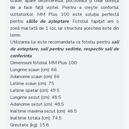
scade, apare dezinteresul, plictiseala și chiar dorința
de a face față vizitei. Pentru a crește confortul
vizitatorilor, MM Plus 100 este soluția perfectă
pentru
sălile de așteptare
. Fotoliul tapițat are o
zonă mai lată de 1 loc, iar structura acesteia este din
lemn.
Utilizarea lui este recomandata ca fotoliu pentru
sali
de asteptare, sali pentru sedinte, respectiv sali de
conferinta
Dimensiuni fotoliul MM Plus 100:
Lungime scaun (cm):
66.
Adancime scaun (cm):
66
Latime scaun (cm):
75
Latime spatar (cm):
49.5
Lungime sezut (cm):
48.5
Adancime sezut (cm):
48.5
Inaltime maxima sezut (cm):
46.5
Inaltime totala (cm):
74.5
Greutate (kg):
15.8.