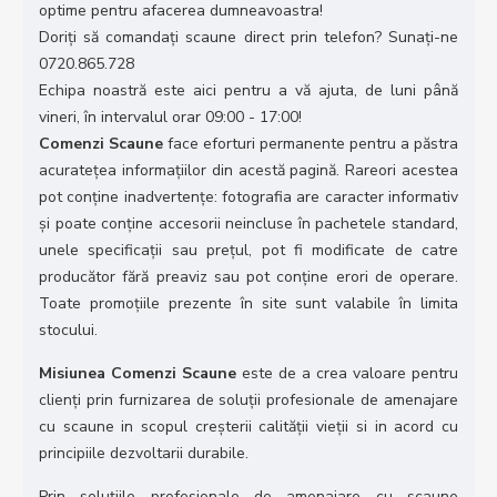
optime pentru afacerea dumneavoastra!
Doriţi să comandaţi scaune direct prin telefon?
Sunaţi-ne
0720.865.728
Echipa noastră este aici pentru a vă ajuta, de luni până
vineri, în intervalul orar 09:00 - 17:00!
Comenzi Scaune
face eforturi permanente pentru a păstra
acurateţea informaţiilor din acestă pagină. Rareori acestea
pot conţine inadvertenţe: fotografia are caracter informativ
şi poate conţine accesorii neincluse în pachetele standard,
unele specificaţii sau preţul, pot fi modificate de catre
producător fără preaviz sau pot conţine erori de operare.
Toate promoţiile prezente în site sunt valabile în limita
stocului.
Misiunea Comenzi Scaune
este de a crea valoare pentru
clienţi prin furnizarea de soluţii profesionale de amenajare
cu scaune in scopul creşterii calităţii vieţii si in acord cu
principiile dezvoltarii durabile.
Prin soluţiile profesionale de amenajare cu scaune