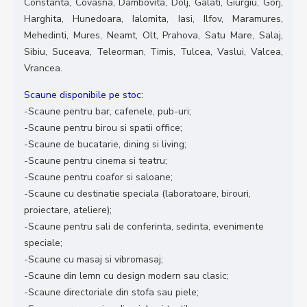
Constanta, Covasna, Dambovita, Dolj, Galati, Giurgiu, Gorj,
Harghita, Hunedoara, Ialomita, Iasi, Ilfov, Maramures,
Mehedinti, Mures, Neamt, Olt, Prahova, Satu Mare, Salaj,
Sibiu, Suceava, Teleorman, Timis, Tulcea, Vaslui, Valcea,
Vrancea.
Scaune disponibile pe stoc:
-Scaune pentru bar, cafenele, pub-uri;
-Scaune pentru birou si spatii office;
-Scaune de bucatarie, dining si living;
-Scaune pentru cinema si teatru;
-Scaune pentru coafor si saloane;
-Scaune cu destinatie speciala (laboratoare, birouri,
proiectare, ateliere);
-Scaune pentru sali de conferinta, sedinta, evenimente
speciale;
-Scaune cu masaj si vibromasaj;
-Scaune din lemn cu design modern sau clasic;
-Scaune directoriale din stofa sau piele;