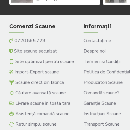
Comenzi Scaune
Informații
0720.865.728
Contactați-ne
Site scaune securizat
Despre noi
Site optimizat pentru scaune
Termeni si Condiții
Import-Export scaune
Politica de Confidenția
Scaune direct din fabrica
Producatori Scaune
Căutare avansată scaune
Comandă scaune?
Livrare scaune in toata tara
Garanție Scaune
Asistență comandă scaune
Instrucțiuni Scaune
Retur simplu scaune
Transport Scaune