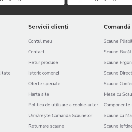
Servicii clienți
Comandă 
Contul meu
Scaune Pliabi
Contact
Scaune Bucăt
Retur produse
Scaune Ergon
litate
Istoric comenzi
Scaune Direct
Oferte speciale
Scaune Confer
Harta site
Mese cu Sca
Politica de utilizare a cookie-urilor
Componente 
Urmărește Comanda Scaunelor
Scaune cu Ma
Returnare scaune
Scaune Ieftin