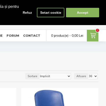
ia și pentru
Refuz
Setari cookie
Accept
0
0
ontul meu
Favorite
Compara
tra in cont / Cont nou
Adauga la favorite
Lista produse de comparat
0
0 produs(e) - 0,00 Lei
NE
FORUM
CONTACT
Sortare
Afisare