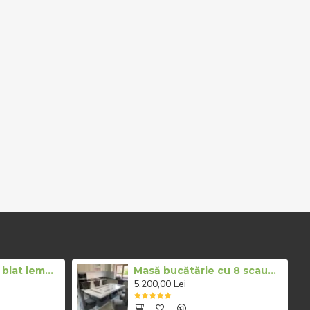
Masă rotundă cu blat lemn pentru restaurant
Masă bucătărie cu 8 scaune catifea gri
5.200,00 Lei