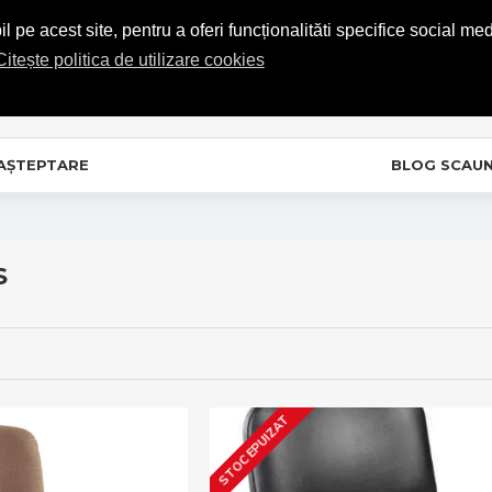
COMENZI TELEFONICE: 0720.865.728
 pe acest site, pentru a oferi funcționalităti specifice social med
Citește politica de utilizare cookies
C
In
 AȘTEPTARE
BLOG SCAU
S
STOC EPUIZAT