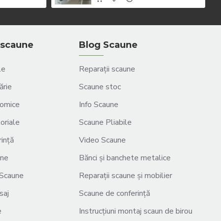
scaune
Blog Scaune
le
Reparații scaune
ărie
Scaune stoc
omice
Info Scaune
oriale
Scaune Pliabile
ință
Video Scaune
une
Bănci și banchete metalice
Scaune
Reparații scaune și mobilier
saj
Scaune de conferință
e
Instrucțiuni montaj scaun de birou