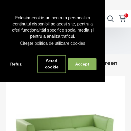
0720.865.728
INTRA IN CONT
CONT NOU
0
0
Folosim cookie-uri pentru a personaliza
conținutul disponibil pe acest site, pentru a
oferi funcționalităti specifice social media și
Scaune RO
pentru a analiza traficul.
Canapele și fotolii fabricate în România – confort și stil
Citește politica de utilizare cookies
Canapea tapițată Notre Dame 103 Green
Setari
Canapea tapițată Notre Dame 103 Green
Refuz
Accept
cookie