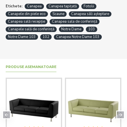
Etichete:
Canapea
Canapea tapițată
Fotolii
Canapele din piele eco
Scaune
Canapea săli așteptare
Canapea sală recepție
Canapea sala de conferință
Canapele sală de conferință
Notre Dame
103
Notre Dame 103
102
Canapea Notre Dame 103
PRODUSE ASEMANATOARE