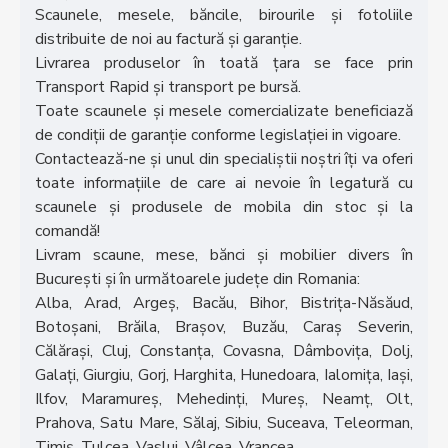
Scaunele, mesele, băncile, birourile și fotoliile
distribuite de noi au factură și garanție.
Livrarea produselor în toată țara se face prin
Transport Rapid și transport pe bursă.
Toate scaunele și mesele comercializate beneficiază
de condiții de garanție conforme legislației in vigoare.
Contactează-ne și unul din specialiștii noștri îți va oferi
toate informațiile de care ai nevoie în legatură cu
scaunele și produsele de mobila din stoc și la
comandă!
Livram scaune, mese, bănci și mobilier divers în
București și în următoarele județe din Romania:
Alba, Arad, Argeș, Bacău, Bihor, Bistrița-Năsăud,
Botoșani, Brăila, Brașov, Buzău, Caraș Severin,
Călărași, Cluj, Constanța, Covasna, Dâmbovița, Dolj,
Galați, Giurgiu, Gorj, Harghita, Hunedoara, Ialomița, Iași,
Ilfov, Maramureș, Mehedinți, Mureș, Neamț, Olt,
Prahova, Satu Mare, Sălaj, Sibiu, Suceava, Teleorman,
Timiș, Tulcea, Vaslui, Vâlcea, Vrancea.