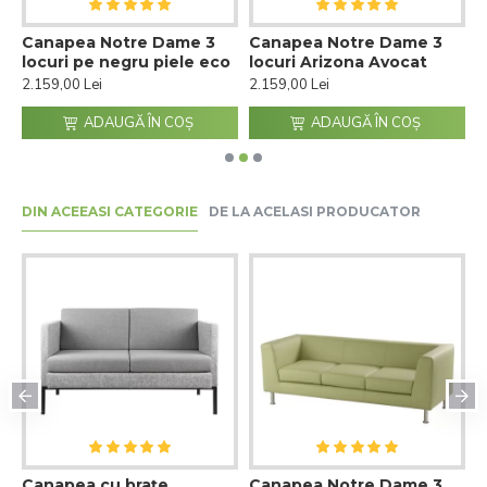
Canapea Notre Dame 3
Canapea Notre Dame 3
S
locuri pe negru piele eco
locuri Arizona Avocat
D
2.159,00 Lei
2.159,00 Lei
4
ADAUGĂ ÎN COŞ
ADAUGĂ ÎN COŞ
DIN ACEEASI CATEGORIE
DE LA ACELASI PRODUCATOR
t
Canapea cu brațe
Canapea Notre Dame 3
C