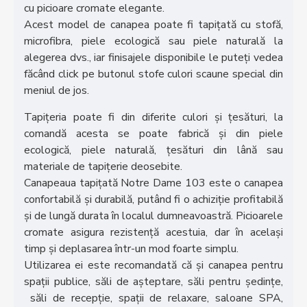
cu picioare cromate elegante.
Acest model de canapea poate fi tapițată cu stofă,
microfibra, piele ecologică sau piele naturală la
alegerea dvs., iar finisajele disponibile le puteți vedea
făcând click pe butonul stofe culori scaune special din
meniul de jos.
Tapițeria poate fi din diferite culori și țesături, la
comandă acesta se poate fabrică și din piele
ecologică, piele naturală, țesături din lână sau
materiale de tapițerie deosebite.
Canapeaua tapițată Notre Dame 103 este o canapea
confortabilă și durabilă, putând fi o achiziție profitabilă
și de lungă durata în localul dumneavoastră. Picioarele
cromate asigura rezistență acestuia, dar în același
timp și deplasarea într-un mod foarte simplu.
Utilizarea ei este recomandată că și canapea pentru
spații publice, săli de așteptare, săli pentru ședințe,
săli de recepție, spații de relaxare, saloane SPA,