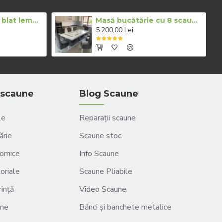
Masă rotundă cu blat lemn pentru restaurant
Masă bucătărie cu 8 scaune catifea gri
5.200,00 Lei
scaune
Blog Scaune
le
Reparații scaune
ărie
Scaune stoc
omice
Info Scaune
oriale
Scaune Pliabile
ință
Video Scaune
une
Bănci și banchete metalice