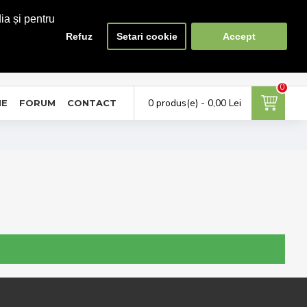
ia și pentru
Refuz
Setari cookie
Accept
0
0
ontul meu
Favorite
Compara
tra in cont / Cont nou
Adauga la favorite
Lista produse de comparat
0
0 produs(e) - 0,00 Lei
NE
FORUM
CONTACT