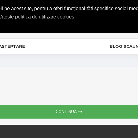
COMENZI TELEFONICE: 0720.865.728
 pe acest site, pentru a oferi funcționalităti specifice social med
Citește politica de utilizare cookies
C
In
 AȘTEPTARE
BLOG SCAU
CONTINUĂ