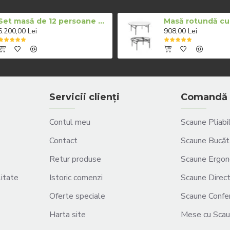
Set masă de 12 persoane cu scaune pe alb
6.200,00 Lei
908,00 Lei
Servicii clienți
Comandă 
Contul meu
Scaune Pliabi
Contact
Scaune Bucăt
Retur produse
Scaune Ergon
litate
Istoric comenzi
Scaune Direct
Oferte speciale
Scaune Confer
Harta site
Mese cu Sca