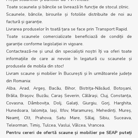
Toate scaunele și băncile se livrează în funcție de stocul zilnic.
Scaunele, băncile, birourile și fotoliile distribuite de noi au
factură și garanție.
Livrarea produselor în toată țara se face prin Transport Rapid.
Toate scaunele comercializate beneficiază de condiții de
garanție conforme legislației in vigoare.
Contactează-ne și unul din specialiștii noștri îți va oferi toate
informațiile de care ai nevoie în legatură cu scaunele și
produsele de mobila din stoc!
Livram scaune și mobilier în București și în următoarele județe
din Romania:
Alba, Arad, Argeș, Bacău, Bihor, Bistrița-Năsăud, Botoșani,
Brăila, Brașov, Buzău, Caraș Severin, Călărași, Cluj, Constanța,
Covasna, Dâmbovița, Dolj, Galați, Giurgiu, Gorj, Harghita,
Hunedoara, Ialomița, Iași, Ilfov, Maramureș, Mehedinți, Mureș,
Neamț, Olt, Prahova, Satu Mare, Sălaj, Sibiu, Suceava,
Teleorman, Timiș, Tulcea, Vaslui, Vâlcea, Vrancea.
Pentru cereri de ofertă scaune și mobilier pe SEAP puteți