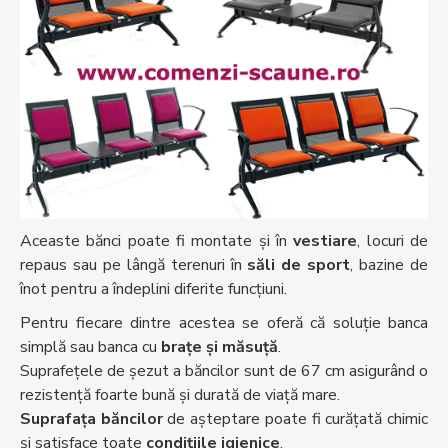
Aceaste bănci poate fi montate și în
vestiare
, locuri de
repaus sau pe lângă terenuri în
săli de sport
, bazine de
înot pentru a îndeplini diferite funcţiuni.
Pentru fiecare dintre acestea se oferă că soluţie banca
simplă sau banca cu
brațe și măsuță
.
Suprafeţele de șezut a băncilor sunt de 67 cm asigurând o
rezistenţă foarte bună şi durată de viaţă mare.
Suprafaţa băncilor
de așteptare poate fi curăţată chimic
şi satisface toate
condiţiile igienice
.