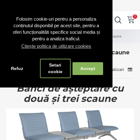
0720.865.728
INTRA IN CONT
CONT NOU
0
0
Folosim cookie-uri pentru a personaliza
conținutul disponibil pe acest site, pentru a
oferi funcționalităti specifice social media și
Blog Scaune
Bănci de așteptare cu două și trei scaune
pentru a analiza traficul.
Citește politica de utilizare cookies
Bănci de așteptare cu două și trei scaune
Setari
Refuz
Accept
Comenzi Scaune
0 Comentarii
10618 Vizualizari
Ban
cookie
Bănci de așteptare cu
două și trei scaune