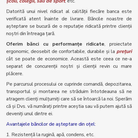
școli, colegii, săli de sport
, etc.
Datorită unui nivel ridicat al calității fiecăre banca este
verificată atent înainte de livrare. Băncile noastre de
așteptare se bucură de o reputație ridicată printre clienții
noștri din întreaga țară.
Oferim bănci cu performanțe ridicate
, proiectate
ergonomic, deosebit de confortabile, durabile și la
prețuri
cât se poate de economice. Această este ceea ce ne-a
separat de concurenții noștri și clienții revin cu mare
plăcere.
Pe parcursul procesului ce cuprinde comandă, depozitarea,
transportul şi montarea ne străduim întotdeauna să ne
atragem clienţi mulţumiţi care să se întoarcă la noi. Sperăm
că şi Dvs. vă număraţi printre aceştia sau vă putem ajută să
deveniţi unul dintre ei.
Avantajele băncilor de așteptare din oțel:
1. Rezistență la rugină, apă, condens, etc.