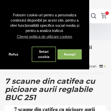
0720.865.728
INTRA IN CONT
CONT NOU
0
0
Folosim cookie-uri pentru a personaliza
conținutul disponibil pe acest site, pentru a
oferi funcționalităti specifice social media și
Blog Scaune
pentru a analiza traficul.
7 scaune din catifea cu picioare aurii reglabile BUC 251
Citește politica de utilizare cookies
7 scaune din catifea cu picioare aurii
Setari
reglabile BUC 251
Refuz
Accept
cookie
Comenzi Scaune
0 Comentarii
1663 Vizualizari
Info
7 scaune din catifea cu
picioare aurii reglabile
BUC 251