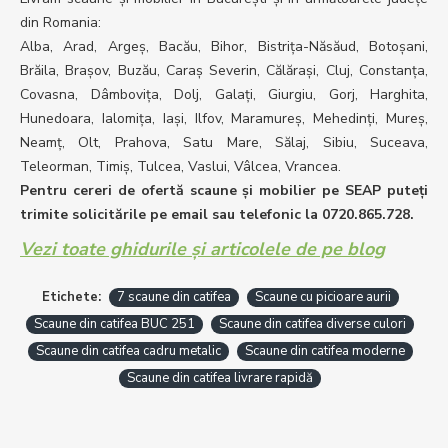
din Romania:
Alba, Arad, Argeș, Bacău, Bihor, Bistrița-Năsăud, Botoșani,
Brăila, Brașov, Buzău, Caraș Severin, Călărași, Cluj, Constanța,
Covasna, Dâmbovița, Dolj, Galați, Giurgiu, Gorj, Harghita,
Hunedoara, Ialomița, Iași, Ilfov, Maramureș, Mehedinți, Mureș,
Neamț, Olt, Prahova, Satu Mare, Sălaj, Sibiu, Suceava,
Teleorman, Timiș, Tulcea, Vaslui, Vâlcea, Vrancea.
Pentru cereri de ofertă scaune și mobilier pe SEAP puteți
trimite solicitările pe email sau telefonic la 0720.865.728.
Vezi toate ghidurile și articolele de pe blog
Etichete:
7 scaune din catifea
Scaune cu picioare aurii
Scaune din catifea BUC 251
Scaune din catifea diverse culori
Scaune din catifea cadru metalic
Scaune din catifea moderne
Scaune din catifea livrare rapidă